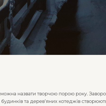
ді можна назвати творчою порою року.
Заворож
 будинків та дерев’яних котеджів створюют