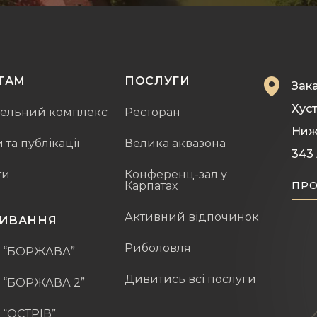
ТАМ
ПОСЛУГИ
Зака
Хуст
тельний комплекс
Ресторан
Ниж
та публікації
Велика аквазона
343
ти
Конференц-зал у
Карпатах
ПРО
Активний відпочинок
ИВАННЯ
Риболовля
ж “БОРЖАВА”
Дивитись всі послуги
 “БОРЖАВА 2”
 “ОСТРІВ”