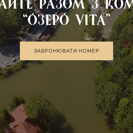
вайте разом з ко
“Озеро VITA”
З
А
Б
Р
О
Н
Ю
В
А
Т
И
Н
О
М
Е
Р