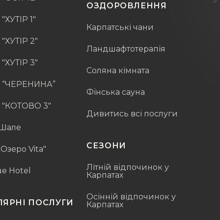
ОЗДОРОВЛЕННЯ
"ХУТІР 1"
Карпатські чани
"ХУТІР 2"
Ландшафтотерапія
"ХУТІР 3"
Соляна кімната
 “ЧЕРЕНИНА”
Фінська сауна
 "КОТОВО 3"
Дивитись всі послуги
-Шале
СЕЗОНИ
"Озеро Vita"
Літній відпочинок у
e Hotel
Карпатах
Осінній відпочинок у
ЯРНІ ПОСЛУГИ
Карпатах