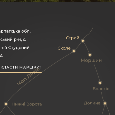
рпатська обл.,
ський р-н, с.
ній Студений
 А
КЛАСТИ МАРШРУТ