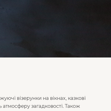
уючі візерунки на вікнах, казкові
ь атмосферу загадковості. Також