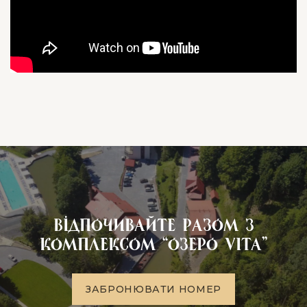
Відпочивайте разом з
комплексом “Озеро VITA”
З
А
Б
Р
О
Н
Ю
В
А
Т
И
Н
О
М
Е
Р