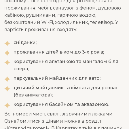
кожному є все необхідне для розміщення та
проживання: меблі, санвузол з феном, душовою
кабіною, рушниками, гарячою водою,
безкоштовний Wi-Fi, холодильник, телевізор. У
вартість проживання входять:
сніданки;
проживання дітей віком до 3-х років;
користування альтанкою та мангалом біля
озера;
паркувальний майданчик для авто;
дитячий майданчик та кімната для розваг
(без аніматора);
користування басейном та аквазоною.
Всі номери чисті, світлі, зі зручними ліжками.
Ознайомитися з цінами можна в розділі
«Котеджі та готелі». В Карпатах літній відпочинок