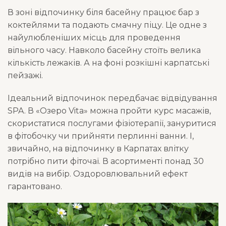
В зоні відпочинку біля басейну працює бар з
коктейлями та подають смачну піцу. Це одне з
найулюбленіших місць для проведення
вільного часу. Навколо басейну стоїть велика
кількість лежаків. А на фоні розкішні карпатські
пейзажі.
Ідеальний відпочинок передбачає відвідування
SPA. В «Озеро Vita» можна пройти курс масажів,
скористатися послугами фізіотерапії, зануритися
в фітобочку чи прийняти перлинні ванни. І,
звичайно, на відпочинку в Карпатах влітку
потрібно пити фіточаї. В асортименті понад 30
видів на вибір. Оздоровлювальний ефект
гарантовано.