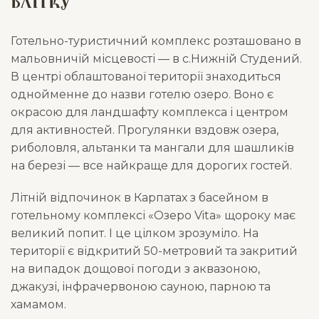
влітку
Готельно-туристичний комплекс розташовано в
мальовничій місцевості — в с.Нижній Студений.
В центрі облаштованої території знаходиться
однойменне до назви готелю озеро. Воно є
окрасою для ландшафту комплекса і центром
для активностей. Прогулянки вздовж озера,
риболовля, альтанки та мангали для шашликів
на березі — все найкраще для дорогих гостей.
Літній відпочинок в Карпатах з басейном в
готельному комплексі «Озеро Vita» щороку має
великий попит. І це цілком зрозуміло. На
території є відкритий 50-метровий та закритий
на випадок дощової погоди з аквазоною,
джакузі, інфрачервоною сауною, парною та
хамамом.