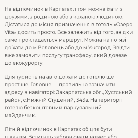
На відпочинок в Карпатах літом можна їхати з
друзями, з родиною або з коханою людиною.
Дістатися до місця призначення в готель «Озеро
Vita» досить просто. Все залежить від того, звідки
саме прокладається маршрут. Можна на потязі
доїхати до м.Воловець або до м.Ужгород. Звідти
вже замовити послугу трансферу, який довезе
до екокурорту.
Для туристів на авто доїхати до готелю ще
простіше. Головне — правильно зазначити
адресу в навігаторі: Закарпатська обл., Хустський
район, с.Нижній Студений, 343а. На території
готелю безкоштовний паркувальний
майданчик.
Літній відпочинок в Карпатах обіцяє бути
цікавим. Встигніть забронювати номер або