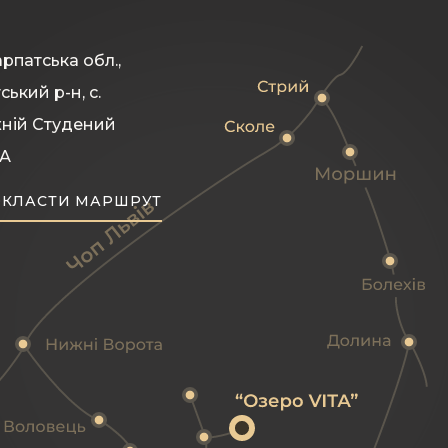
рпатська обл.,
ський р-н, с.
ній Студений
 А
КЛАСТИ МАРШРУТ