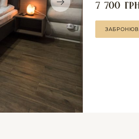
7 700 гр
З
А
Б
Р
О
Н
Ю
В