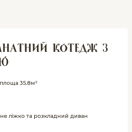
мнатний котедж з
ою
площа 35.8м²
не ліжко та розкладний диван