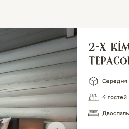
2-х кі
терас
Середня 
4 гостей
Двоспаль