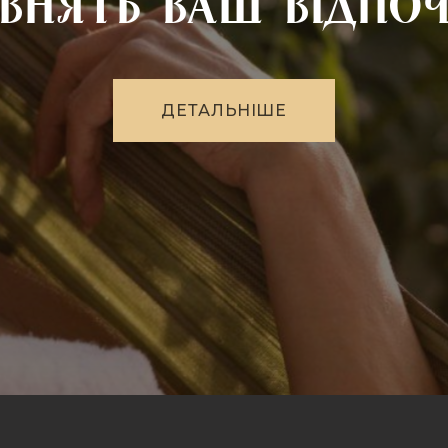
внять Ваш відпо
Д
Е
Т
А
Л
Ь
Н
І
Ш
Е