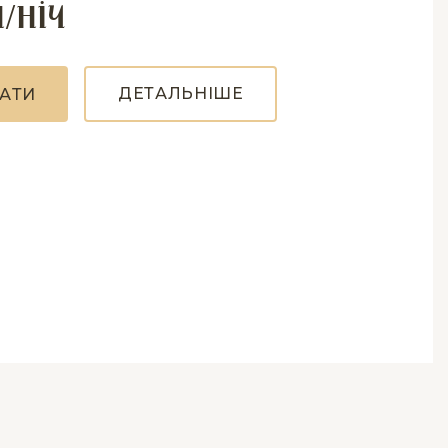
н/ніч
Д
Е
Т
А
Л
Ь
Н
І
Ш
Е
А
Т
И