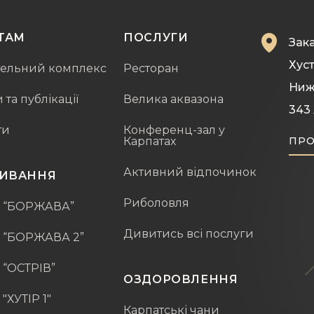
ТАМ
ПОСЛУГИ
Зака
Хуст
тельний комплекс
Ресторан
Ниж
та публікації
Велика аквазона
343
ти
Конференц-зал у
Карпатах
ПРО
Активний відпочинок
ИВАННЯ
Риболовля
ж “БОРЖАВА”
Дивитись всі послуги
 “БОРЖАВА 2”
 “ОСТРІВ”
ОЗДОРОВЛЕННЯ
"ХУТІР 1"
Карпатські чани