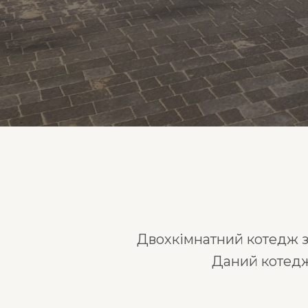
Двохкімнатний котедж з 
Даний котедж 