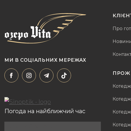
КЛІЄН
Про го
Новини 
Контак
МИ В СОЦІАЛЬНИХ МЕРЕЖАХ
ПРОЖ
Котед
Котедж
Погода на найближчий час
Котедж
Котедж 
Нижній Студений