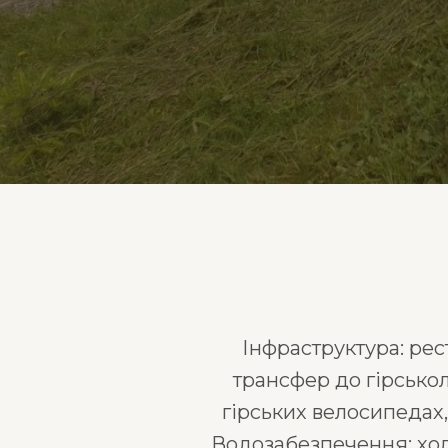
Інфраструктура: рес
трансфер до гірськол
гірських велосипедах,
Водозабезпечення: холо