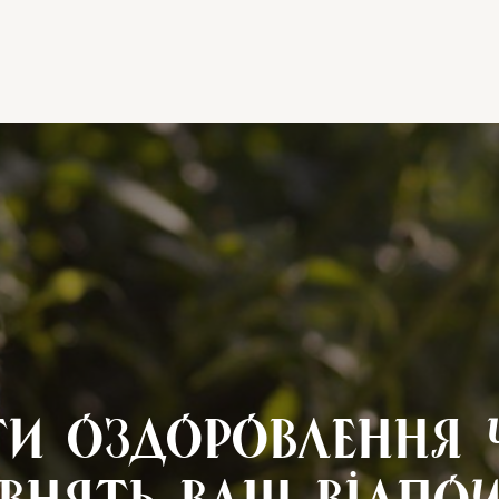
ги оздоровлення 
внять Ваш відпо