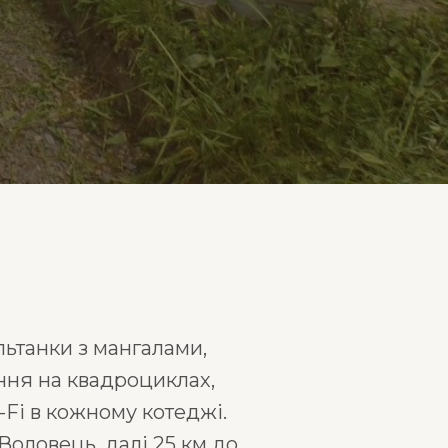
льтанки з мангалами,
нння на квадроциклах,
-Fi в кожному котеджі.
Воловець, далі 25 км до