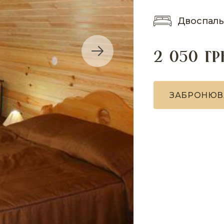
Двоспаль
2 050 гр
З
А
Б
Р
О
Н
Ю
В