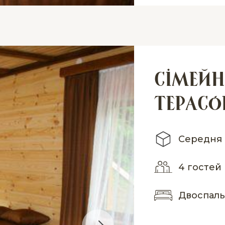
Cімейн
терас
Середня 
4 гостей
Двоспаль