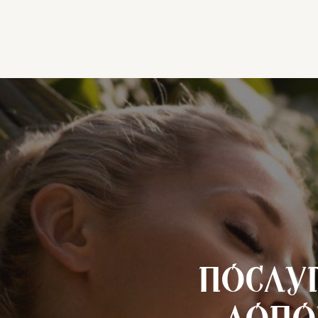
Послу
допо