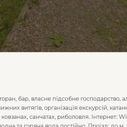
торан, бар, власне підсобне господарство, а
ижних витягів, організація екскурсій, ката
 ковзанах, санчатах, риболовля. Інтернет: Wi
дна та горяча вода постійно. Проїзд: до м. 