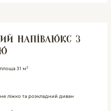
ий напівлюкс з
ою
2
площа 31 м
не ліжко та розкладний диван