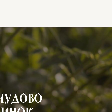
чудово
чинок