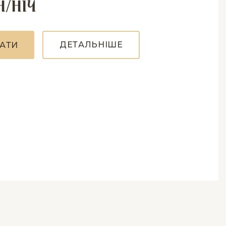
н/ніч
Д
Е
Т
А
Л
Ь
Н
І
Ш
Е
А
Т
И