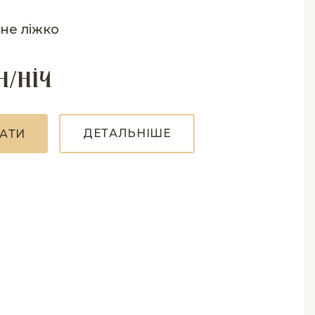
не ліжко
н/ніч
Д
Е
Т
А
Л
Ь
Н
І
Ш
Е
А
Т
И