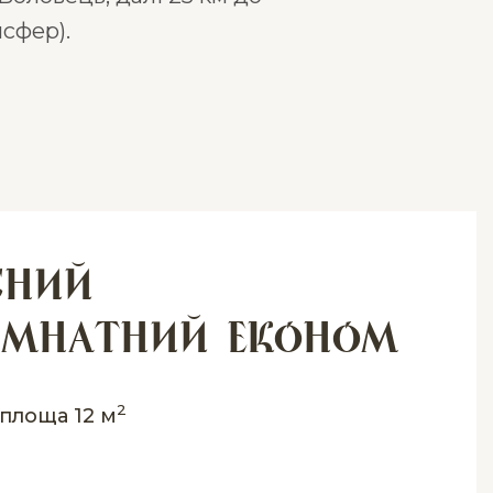
сфер).
сний
імнатний економ
2
площа 12 м