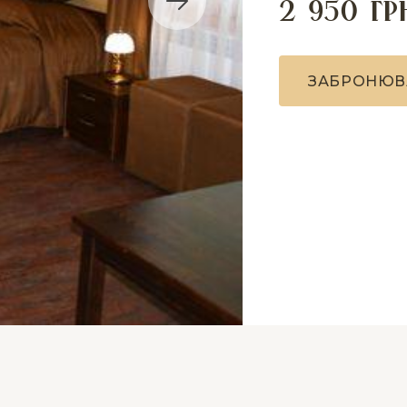
2 950 гр
З
А
Б
Р
О
Н
Ю
В