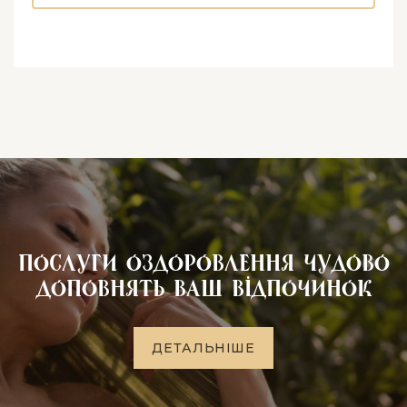
Послуги оздоровлення чудово
доповнять Ваш відпочинок
Д
Е
Т
А
Л
Ь
Н
І
Ш
Е