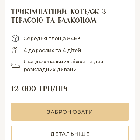
Трикімнатний котедж з
терасою та балконом
Середня площа 84м²
4 дорослих та 4 дітей
Два двоспальних ліжка та два
розкладних дивани
12 000 грн/ніч
З
А
Б
Р
О
Н
Ю
В
А
Т
И
Д
Е
Т
А
Л
Ь
Н
І
Ш
Е