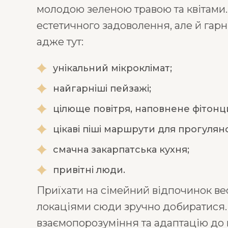
молодою зеленою травою та квітами.
естетичного задоволення, але й гар
адже тут:
унікальний мікроклімат;
найгарніші пейзажі;
цілюще повітря, наповнене фітонц
цікаві піші маршрути для прогулян
смачна закарпатська кухня;
привітні люди.
Приїхати на сімейний відпочинок в
локаціями сюди зручно добиратися. Т
взаємопорозуміння та адаптацію до 