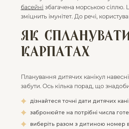
басейні
збагачена морською сіллю. Ц
зміцнить імунітет. До речі, користу
Як спланувати
Карпатах
Планування дитячих канікул навесні
забути. Ось кілька порад, що знадоби
дізнайтеся точні дати дитячих кані
забронюйте на потрібні числа готе
виберіть разом з дитиною номер в