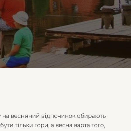
му на весняний відпочинок обирають
и тільки гори, а весна варта того,