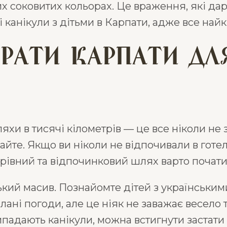
вих соковитих кольорах. Це враження, які да
канікули з дітьми в Карпати, адже все найк
рати Карпати дл
ляхи в тисячі кілометрів — це все ніколи не 
шайте. Якщо ви ніколи не відпочивали в гот
дрівний та відпочинковий шлях варто почати 
кий масив. Познайомте дітей з українськими
плані погоди, але це ніяк не заважає весело
ипадають канікули, можна встигнути застати 