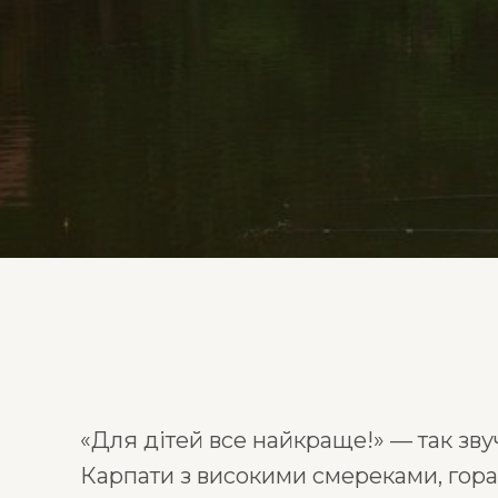
«Для дітей все найкраще!» — так зву
Карпати з високими смереками, горам