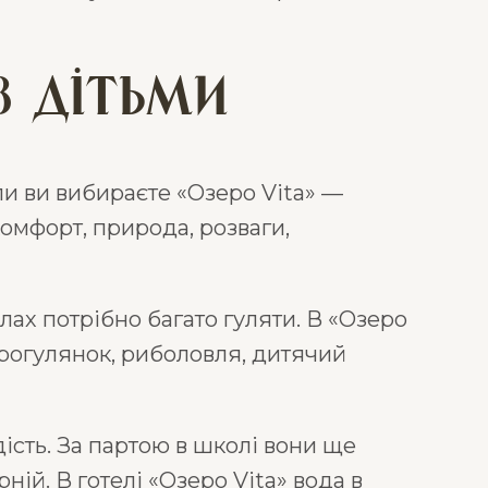
з дітьми
ли ви вибираєте «Озеро Vita» —
комфорт, природа, розваги,
ах потрібно багато гуляти. В «Озеро
прогулянок, риболовля, дитячий
дість. За партою в школі вони ще
рній. В готелі «Озеро Vita» вода в