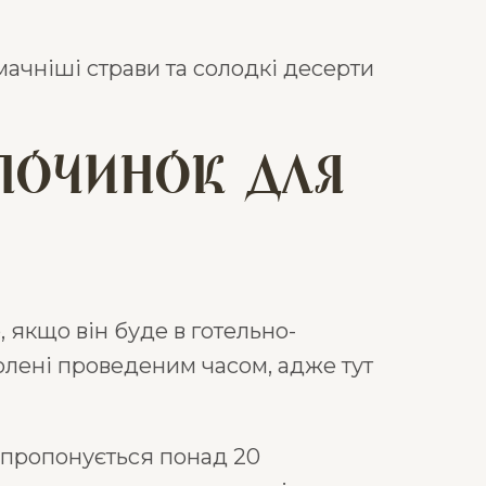
мачніші страви та солодкі десерти
дпочинок для
 якщо він буде в готельно-
олені проведеним часом, адже тут
і пропонується понад 20