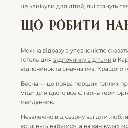
це канікули для дітей, які стануть св
Що робити нав
Можна відразу з упевненістю сказати
готель для
відпочинку з дітьми
в Кар
відпочинок та смачна їжа. Кращого г
Весна — це поява перших теплих про
Vita» для цього все є: гарна терито
майданчик.
Незалежно від сезону всі діти любля
встигнуть набутися, а на канікулах мо