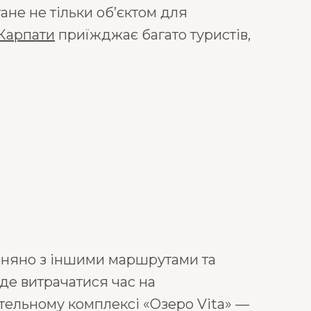
не не тільки об’єктом для
 Карпати
приїжджає багато туристів,
вняно з іншими маршрутами та
уде витрачатися час на
отельному комплексі «Озеро Vita» —