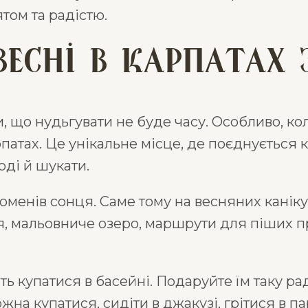
ятом та радістю.
есні в Карпатах 
, що нудьгувати не буде часу. Особливо, ко
патах. Це унікальне місце, де поєднується 
оді й шукати.
менів сонця. Саме тому на весняних канікул
рія, мальовниче озеро, маршрути для піших 
ть купатися в басейні. Подаруйте їм таку ра
жна купатися, сидіти в джакузі, грітися в па