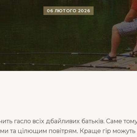
06 ЛЮТОГО 2026
чить гасло всіх дбайливих батьків. Саме то
и та цілющим повітрям. Краще гір можуть бут