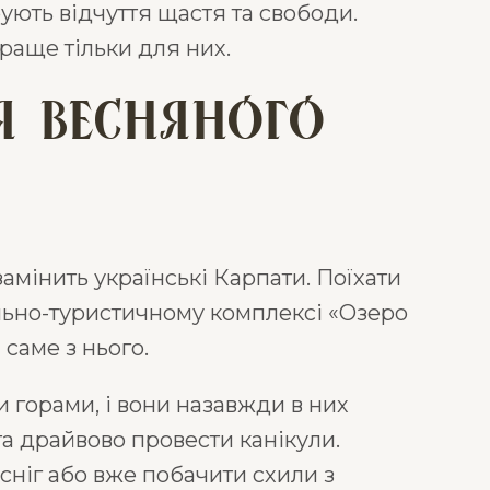
рують відчуття щастя та свободи.
раще тільки для них.
я весняного
замінить українські Карпати. Поїхати
ельно-туристичному комплексі «Озеро
саме з нього.
 горами, і вони назавжди в них
 та драйвово провести канікули.
сніг або вже побачити схили з