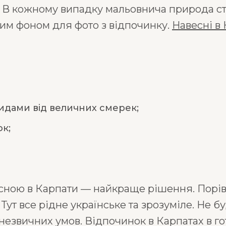
 В кожному випадку мальовнича природа ста
ним фоном для фото з відпочинку.
Навесні в
идами від величних смерек;
ок;
есною в Карпати — найкраще рішення. Порі
ут все рідне українське та зрозуміле. Не б
незвичних умов. Відпочинок в Карпатах в г