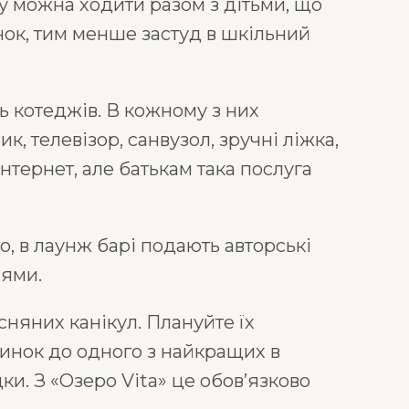
ту можна ходити разом з дітьми, що
ок, тим менше застуд в шкільний
ть котеджів. В кожному з них
 телевізор, санвузол, зручні ліжка,
нтернет, але батькам така послуга
о, в лаунж барі подають авторські
аями.
няних канікул. Плануйте їх
чинок до одного з найкращих в
ки. З «Озеро Vita» це обов’язково