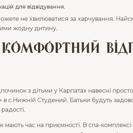
ацій для відвідування.
 можете не хвилюватися за харчування. Найс
ими жодну дитину.
– комфортний ві
починок з дітьми у Карпатах навесні просто,
» в с.Нижній Студений. Батьки будуть задов
 радості.
ж мають час на приємності. В спа-комплекс