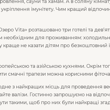
ровлення, сауни та хамам. А в соляну кімна
укріплення імунітету. Чим кращий відпочин
Озеро Vita» розташовано три готелі та дев’я
м необхідним для проживанням: холодильник,
у краще не казати дітям про безкоштовний і
вропейською та азійською кухнями. Окрім тог
нити смачні трапези можна корисними фіточ
одне з найкращих місць для проведення вес
райте валізи. Гостинно запрошуємо на відпо
ути такими, щоб про них були найкращі згад