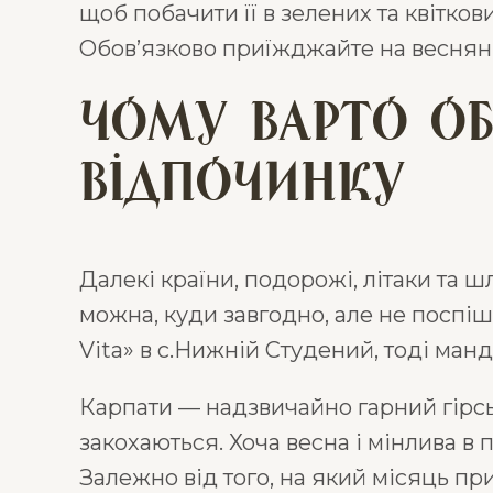
щоб побачити її в зелених та квітко
Обов’язково приїжджайте на весняні 
Чому варто об
відпочинку
Далекі країни, подорожі, літаки та ш
можна, куди завгодно, але не поспі
Vita» в с.Нижній Студений, тоді ман
Карпати — надзвичайно гарний гірсь
закохаються. Хоча весна і мінлива в 
Залежно від того, на який місяць пр