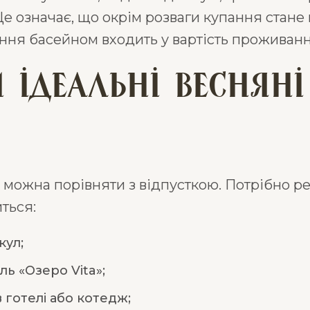
е означає, що окрім розваги купання стане
вання басейном входить у вартість проживанн
 ідеальні весняні
 можна порівняти з відпусткою. Потрібно ре
ться:
кул;
ль «Озеро Vita»;
 готелі або котедж;