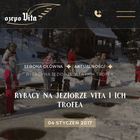
STRONA GŁÓWNA
AKTUALNOŚCI
RYBACY NA JEZIORZE VITA I ICH TROFEA
Rybacy na jeziorze Vita i ich
trofea
04 STYCZEŃ 2017