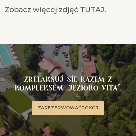
Zobacz więcej zdjęć
TUTAJ.
Zrelaksuj się razem z
kompleksem „Jezioro VITA”.
Z
A
R
E
Z
E
R
W
O
W
A
Ć
P
O
K
Ó
J