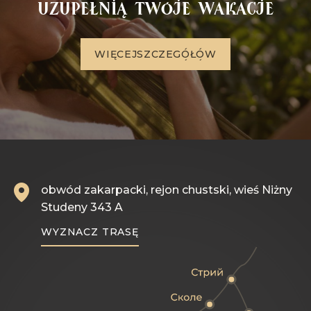
uzupełnią Twoje wakacje
W
I
Ę
C
E
J
S
Z
C
Z
E
G
Ó
Ł
Ó
W
obwód zakarpacki, rejon chustski, wieś Niżny
Studeny 343 A
WYZNACZ TRASĘ