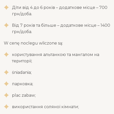
Діти від 4 до 6 років – додаткове місце – 700
грн/доба.
Від 7 років та більше – додаткове місце – 1400
грн/доба.
W cenę noclegu wliczone są:
користування альтанкою та мангалом на
території;
śniadania;
парковка;
plac zabaw;
використання соляної кімнати;