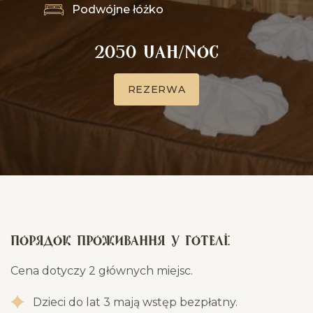
Podwójne łóżko
2050 UAH/noc
R
E
Z
E
R
W
A
Порядок проживання у готелі:
Cena dotyczy 2 głównych miejsc.
Dzieci do lat 3 mają wstęp bezpłatny.