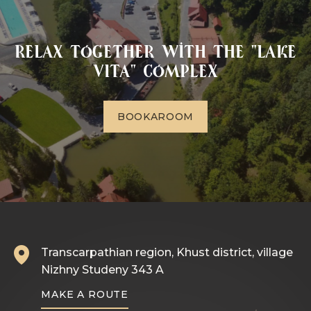
Relax together with the "Lake
VITA" complex
B
O
O
K
A
R
O
O
M
Transcarpathian region, Khust district, village
Nizhny Studeny 343 A
MAKE A ROUTE