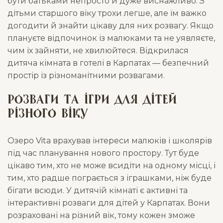
бути батьками непросто й дуже виснажливо. З
дітьми старшого віку трохи легше, але їм важко
догодити й знайти цікаву для них розвагу. Якщо
плануєте відпочинок із малюками та не уявляєте,
чим їх зайняти, не хвилюйтеся. Відкрилася
дитяча кімната в готелі в Карпатах — безпечний
простір із різноманітними розвагами.
Розваги та ігри для дітей
різного віку
Озеро Vita врахував інтереси малюків і школярів
під час планування нового простору. Тут буде
цікаво тим, хто не може всидіти на одному місці, і
тим, хто радше пограється з іграшками, ніж буде
бігати всюди. У дитячій кімнаті є активні та
інтерактивні розваги для дітей у Карпатах. Вони
розраховані на різний вік, тому кожен зможе