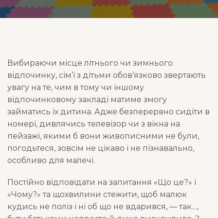
Вибираючи місце літнього чи зимнього
відпочинку, сім’ї з дітьми обов’язково звертають
увагу на те, чим в тому чи іншому
відпочинковому закладі матиме змогу
займатись їх дитина. Адже безперервно сидіти в
номері, дивлячись телевізор чи з вікна на
пейзажі, якими б вони живописними не були,
погодьтеся, зовсім не цікаво і не пізнавально,
особливо для малечі.
Постійно відповідати на запитання «Що це?» і
«Чому?» та щохвилини стежити, щоб малюк
кудись не поліз і ні об що не вдарився, — так…,