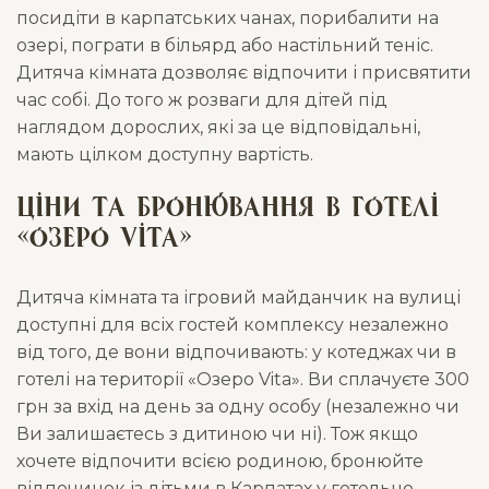
посидіти в карпатських чанах, порибалити на
озері, пограти в більярд або настільний теніс.
Дитяча кімната дозволяє відпочити і присвятити
час собі. До того ж розваги для дітей під
наглядом дорослих, які за це відповідальні,
мають цілком доступну вартість.
Ціни та бронювання в готелі
«Озеро Vita»
Дитяча кімната та ігровий майданчик на вулиці
доступні для всіх гостей комплексу незалежно
від того, де вони відпочивають: у котеджах чи в
готелі на території «Озеро Vita». Ви сплачуєте 300
грн за вхід на день за одну особу (незалежно чи
Ви залишаєтесь з дитиною чи ні). Тож якщо
хочете відпочити всією родиною, бронюйте
відпочинок із дітьми в Карпатах у готельно-