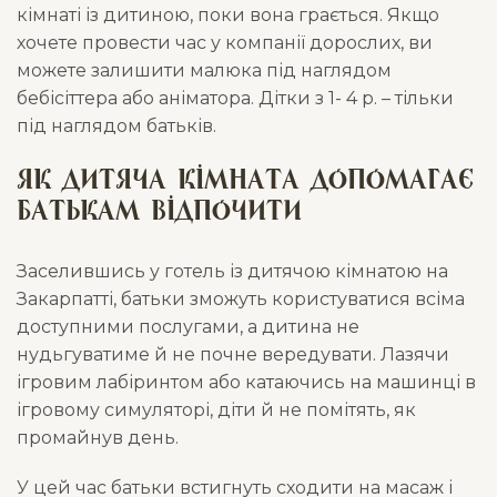
кімнаті із дитиною, поки вона грається. Якщо
хочете провести час у компанії дорослих, ви
можете залишити малюка під наглядом
бебісіттера або аніматора. Дітки з 1- 4 р. – тільки
під наглядом батьків.
Як дитяча кімната допомагає
батькам відпочити
Заселившись у готель із дитячою кімнатою на
Закарпатті, батьки зможуть користуватися всіма
доступними послугами, а дитина не
нудьгуватиме й не почне вередувати. Лазячи
ігровим лабіринтом або катаючись на машинці в
ігровому симуляторі, діти й не помітять, як
промайнув день.
У цей час батьки встигнуть сходити на масаж і