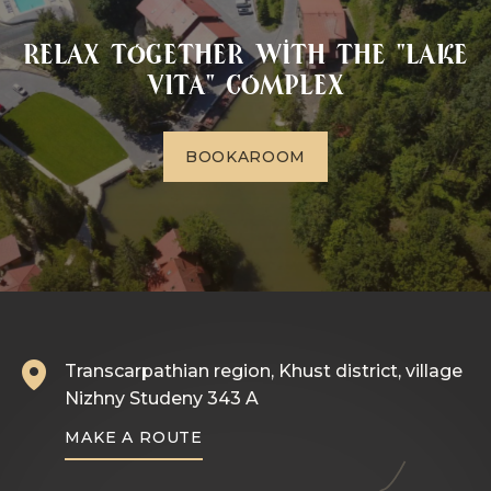
Relax together with the "Lake
VITA" complex
B
O
O
K
A
R
O
O
M
Transcarpathian region, Khust district, village
Nizhny Studeny 343 A
MAKE A ROUTE