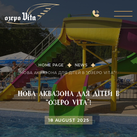
HOME PAGE
NEWS
НОВА АКВАЗОНА ДЛЯ ДІТЕЙ В “ОЗЕРО VITA”!
Нова аквазона для дітей в
“Озеро Vita”!
18 AUGUST 2025