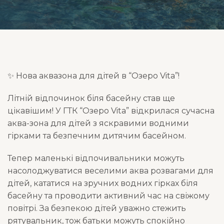
✨ Нова аквазона для дітей в “Озеро Vita”!
Літній відпочинок біля басейну став ще
цікавішим! У ГТК “Озеро Vita” відкрилася сучасна
аква-зона для дітей з яскравими водними
гірками та безпечним дитячим басейном.
Тепер маленькі відпочивальники можуть
насолоджуватися веселими аква розвагами для
дітей, кататися на зручних водних гірках біля
басейну та проводити активний час на свіжому
повітрі. За безпекою дітей уважно стежить
рятувальник, тож батьки можуть спокійно