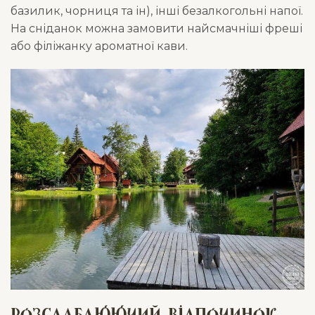
базилик, чорниця та ін), інші безалкогольні напої.
На сніданок можна замовити найсмачніші фреші
або філіжанку ароматної кави.
Розслаблюючий відпочинок