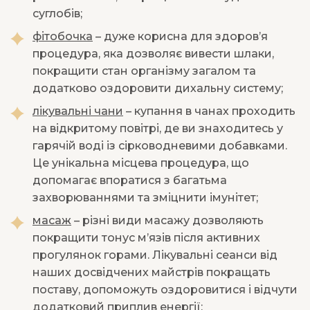
суглобів;
фітобочка
– дуже корисна для здоров’я
процедура, яка дозволяє вивести шлаки,
покращити стан організму загалом та
додатково оздоровити дихальну систему;
лікувальні чани
– купання в чанах проходить
на відкритому повітрі, де ви знаходитесь у
гарячій воді із сірководневими добавками.
Це унікальна місцева процедура, що
допомагає впоратися з багатьма
захворюваннями та зміцнити імунітет;
масаж
– різні види масажу дозволяють
покращити тонус м’язів після активних
прогулянок горами. Лікувальні сеанси від
наших досвідчених майстрів покращать
поставу, допоможуть оздоровитися і відчути
додатковий приплив енергії;