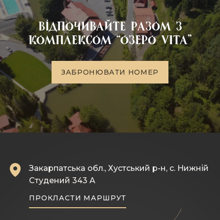
Відпочивайте разом з
комплексом “Озеро VITA”
З
А
Б
Р
О
Н
Ю
В
А
Т
И
Н
О
М
Е
Р
Закарпатська обл., Хустський р-н, с. Нижній
Студений 343 А
ПРОКЛАСТИ МАРШРУТ