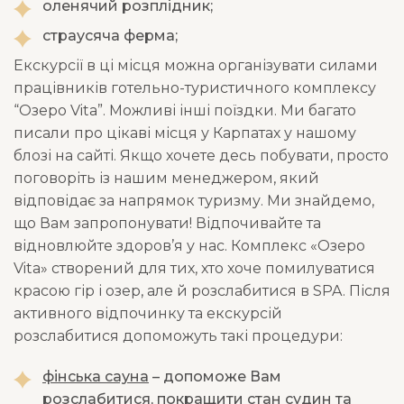
оленячий розплідник;
страусяча ферма;
Екскурсії в ці місця можна організувати силами
працівників готельно-туристичного комплексу
“Озеро Vita”. Можливі інші поїздки. Ми багато
писали про цікаві місця у Карпатах у нашому
блозі на сайті. Якщо хочете десь побувати, просто
поговоріть із нашим менеджером, який
відповідає за напрямок туризму. Ми знайдемо,
що Вам запропонувати! Відпочивайте та
відновлюйте здоров’я у нас. Комплекс «Озеро
Vita» створений для тих, хто хоче помилуватися
красою гір і озер, але й розслабитися в SPA. Після
активного відпочинку та екскурсій
розслабитися допоможуть такі процедури:
фінська сауна
– допоможе Вам
розслабитися, покращити стан судин та