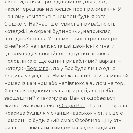
Якщо йдеться про відпочинок для двох,
насамперед замислюєшся про проживання. У
нашому комплексі є номери будь-якого
бюджету. Найчастіше туристів приваблюють
котеджі. Це окремі будиночки, наприклад,
котедж «
Котово
». У ньому всього три номери:
сімейний напівлюкс та дві двомісні кімнати.
Ідеально для спокійної відпустки зі своєю
половинкою. Ще один привабливий варіант –
котедж «
Боржава
», де у Вас буде лише одна
родина у сусідстві. Ви можете вибрати затишний
номер із каміном або напівлюкс з видом на гори.
Хочеться відпочинку на природі, але треба
заощадити? У такому разі Вам сподобається
житловий комплекс «
Озеро Віта
». Це простора та
красива будівля у скандинавському стилі, де є
номери на будь-який смак. Особливо цінують
наші гості кімнати з видом на водоспади чи