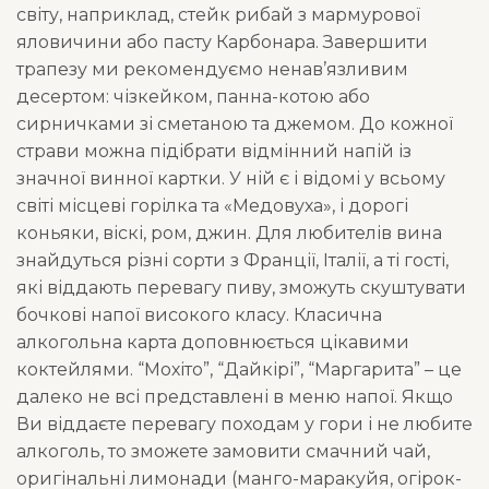
світу, наприклад, стейк рибай з мармурової
яловичини або пасту Карбонара. Завершити
трапезу ми рекомендуємо ненав’язливим
десертом: чізкейком, панна-котою або
сирничками зі сметаною та джемом. До кожної
страви можна підібрати відмінний напій із
значної винної картки. У ній є і відомі у всьому
світі місцеві горілка та «Медовуха», і дорогі
коньяки, віскі, ром, джин. Для любителів вина
знайдуться різні сорти з Франції, Італії, а ті гості,
які віддають перевагу пиву, зможуть скуштувати
бочкові напої високого класу. Класична
алкогольна карта доповнюється цікавими
коктейлями. “Мохіто”, “Дайкірі”, “Маргарита” – це
далеко не всі представлені в меню напої. Якщо
Ви віддаєте перевагу походам у гори і не любите
алкоголь, то зможете замовити смачний чай,
оригінальні лимонади (манго-маракуйя, огірок-